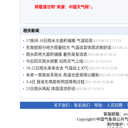
转载请注明“来源：中国天气网”。
相关新闻
17夜间-18日雨水大面积铺展 气温较高
2023-09-15 17:17:12
东南部部分地方雨量较大 气温适宜体感凉爽舒适
2023-08-22 
雨水即将大面积铺展 暑热渐渐消退
2023-08-20 17:34:34
今后四天雨水频繁 闷热天气上线
2023-07-27 14:55:51
19-22日雨水来来去去 气温站上30℃
2023-07-19 15:35:46
未来一周我省多雨水 高温也逐渐得以缓和
2023-06-25 15:40:38
3-4日 我省东南部有明显降雨过程
2021-10-02 15:28:46
23日雨水再起 体感清凉舒适
2020-08-21 15:16:11
关于我们
-
联系我们
-
帮助
-
人员招聘
-
客服邮箱：
se
Copyright©中国气象局公共气象服
制作维护：