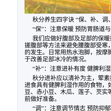
秋分养生四字诀 “保、补、调
“保”：注意保暖 预防胃肠道
我们应做好腹部及足部的保暖
搓腹部等方法来避免腰腹部受寒
的发生。日常用热水泡脚，按摩
于改善足部冰冷的情况。
“补”：注意进补有度 健脾利
秋分进补应以清补为主，荤素
进食具有健脾利湿作用的食物，
豆、赤小豆、木瓜、莲子、芡实
前做好准备。
“调”：注意调节情志 预防抑