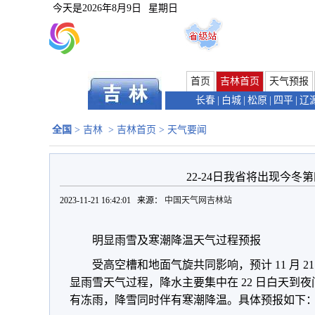
今天是
2026年8月9日
星期日
首页
吉林首页
天气预报
长春
|
白城
|
松原
|
四平
|
辽
全国
>
吉林
>
吉林首页
>
天气要闻
22-24日我省将出现今
2023-11-21 16:42:01 来源：
中国天气网吉林站
明显雨雪及寒潮降温天气过程预报
受高空槽和地面气旋共同影响，预计 11 月 2
显雨雪天气过程，降水主要集中在 22 日白天到
有冻雨，降雪同时伴有寒潮降温。具体预报如下