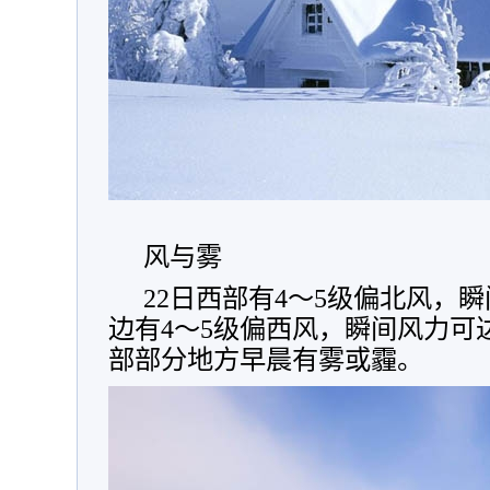
风与雾
22日西部有4～5级偏北风，瞬
边有4～5级偏西风，瞬间风力可达
部部分地方早晨有雾或霾。