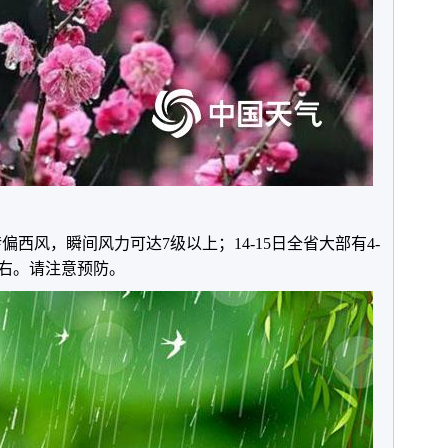
转偏西风，瞬间风力可达7级以上；14-15日全省大部有4-
左右。请注意预防。