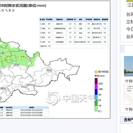
江
台
长
立
前
今
一
台
高
立秋
立秋
吉林