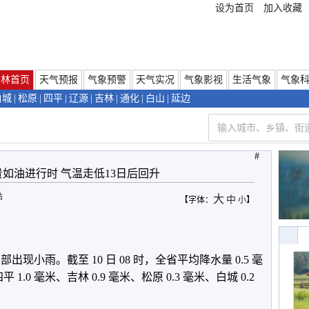
设为首页
加入收藏
吉林首页
天气预报
气象预警
天气实况
气象影视
生活气象
气象
白城
|
松原
|
四平
|
辽源
|
吉林
|
通化
|
白山
|
延边
#
如油进行时 气温走低13日后回升
站
大
中
【字体：
小
】
中西部出现小雨。截至 10 日 08 时，全省平均降水量 0.5 毫
1.0 毫米、吉林 0.9 毫米、松原 0.3 毫米、白城 0.2