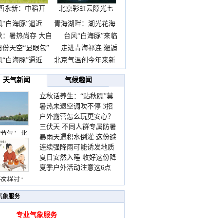
西永新：中稻开
北京彩虹云隙光七
镰抢
彩云
风“白海豚”逼近
青海湖畔：湖光花海
秋：暑热尚存 大自
台风“白海豚”来临
日份天空“显眼包”
走进青海祁连 邂逅
风“白海豚”逼近
北京气温创今年来新
天气新闻
气候趣闻
立秋话养生：“贴秋膘”莫
暑热未退空调吹不停 3招
着急 先清暑再防燥
户外露营怎么玩更安心？
护住肩颈不酸痛
三伏天 不同人群专属防暑
这份攻略请收好
节气：北
暴雨天遇积水倒灌 这份避
要点请收好
连续强降雨可能诱发地质
险提示请收好
夏日安然入睡 收好这份降
灾害 这些前兆要知道
夏季户外活动注意这6点
温小贴士
防暑健身两不误
这样过：
气象服务
专业气象服务