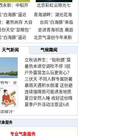
西永新：中稻开
北京彩虹云隙光七
镰抢
彩云
风“白海豚”逼近
青海湖畔：湖光花海
秋：暑热尚存 大自
台风“白海豚”来临
日份天空“显眼包”
走进青海祁连 邂逅
风“白海豚”逼近
北京气温创今年来新
天气新闻
气候趣闻
立秋话养生：“贴秋膘”莫
暑热未退空调吹不停 3招
着急 先清暑再防燥
户外露营怎么玩更安心？
护住肩颈不酸痛
三伏天 不同人群专属防暑
这份攻略请收好
节气：北
暴雨天遇积水倒灌 这份避
要点请收好
连续强降雨可能诱发地质
险提示请收好
夏日安然入睡 收好这份降
灾害 这些前兆要知道
夏季户外活动注意这6点
温小贴士
防暑健身两不误
这样过：
气象服务
专业气象服务