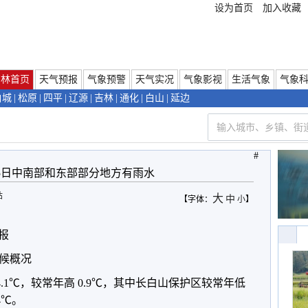
设为首页
加入收藏
吉林首页
天气预报
气象预警
天气实况
气象影视
生活气象
气象
白城
|
松原
|
四平
|
辽源
|
吉林
|
通化
|
白山
|
延边
#
-15日中南部和东部部分地方有雨水
站
大
中
【字体：
小
】
报
气候概况
.1℃，较常年高 0.9℃，其中长白山保护区较常年低
4℃。