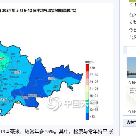
江
台
长
立
前
今
一
台
高
立秋
立秋
吉林
9.4 毫米，较常年多 55%。其中，松原与常年持平,长