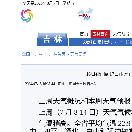
今天是
2026年8月7日
星期五
首页
吉林首页
天气预报
长春
|
白城
|
松原
|
四平
|
辽
全国
>
吉林
>
吉林首页
>
天气要闻
16日夜间到17日雨
2024-07-15 16:37:44 来源：
中国天气网吉林站
上周天气概况和本周天气预报
上周（7 月 8-14 日）天气气
气温稍高。全省平均气温 22.9
中，四平、通化、白山和延边较常年高