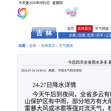
今天是
2026年8月6日
星期四
首页
吉林首页
天气预报
长春
|
白城
|
松原
|
四平
|
辽
全国
>
吉林
>
吉林首页
>
天气要闻
今后四天全省雨水多多 
2024-07-24 14:50:53 来源：
中国天气网吉林站
24-27日降水详情
今天午后到夜间，全省多云有
山保护区有中雨，部分地方有大
雷暴大风或冰雹等强对流天气，