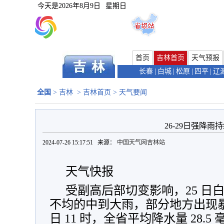
今天是
2026年8月9日
星期日
首页
吉林首页
天气预报
长春
|
白城
|
松原
|
四平
|
辽
全国
>
吉林
>
吉林首页
>
天气要闻
26-29日强降雨
2024-07-26 15:17:51 来源：
中国天气网吉林站
天气快报
受副高后部切变影响，25 日
不均的中到大雨，部分地方出现暴
日 11 时，全省平均降水量 28.