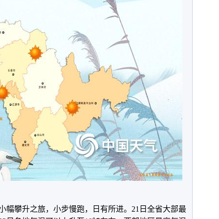
始小幅攀升之旅，小步慢跑，日有所进。21日全省大部最