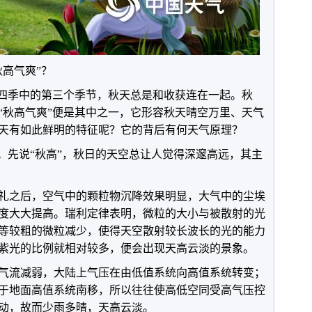
高气爽”？
年四季中的第三个季节，秋天总是和收获连在一起。秋
“秋高气爽”便是其中之一，它形容秋天晴空万里、天气
天有如此鲜明的特征呢？它的背后有何天气原理？
二。先说“秋高”，秋日的天空总让人觉得深邃高远，其主
礼之后，空气中的颗粒物沉降效果明显，大气中的尘埃
度大大提高。瑞利定律表明，微粒的大小与被散射的光
等较粗的微粒减少，使得天空散射较长波长的光的能力
紫光的比例就相对较多，便会出现天高云淡的景象。
气流减弱，大陆上气压在由低值系统向高值系统转变；
于地面高值系统南移，所以往往使高低空同受高气压控
动，故而少雨多晴，天高云淡。