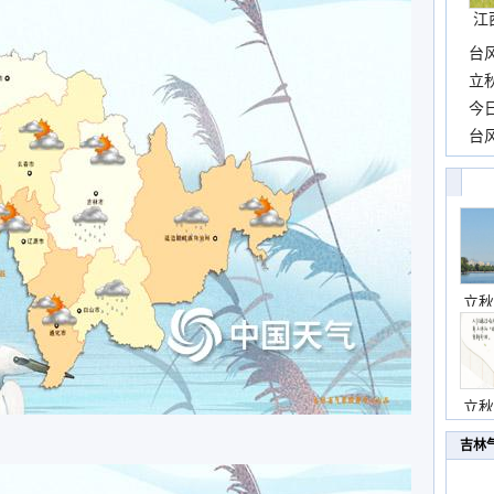
江
台
长
立
前
今
一
台
高
立秋
立秋
吉林