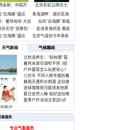
西永新：中稻开
北京彩虹云隙光七
镰抢
彩云
风“白海豚”逼近
青海湖畔：湖光花海
秋：暑热尚存 大自
台风“白海豚”来临
日份天空“显眼包”
走进青海祁连 邂逅
风“白海豚”逼近
北京气温创今年来新
天气新闻
气候趣闻
立秋话养生：“贴秋膘”莫
暑热未退空调吹不停 3招
着急 先清暑再防燥
户外露营怎么玩更安心？
护住肩颈不酸痛
三伏天 不同人群专属防暑
这份攻略请收好
节气：北
暴雨天遇积水倒灌 这份避
要点请收好
连续强降雨可能诱发地质
险提示请收好
夏日安然入睡 收好这份降
灾害 这些前兆要知道
夏季户外活动注意这6点
温小贴士
防暑健身两不误
这样过：
气象服务
专业气象服务