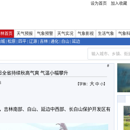
设为首页
加入收藏
吉林首页
天气预报
气象预警
天气实况
气象影视
生活气象
气象
白城
|
松原
|
四平
|
辽源
|
吉林
|
通化
|
白山
|
延边
#
24日全省持续秋高气爽 气温小幅攀升
站
大
中
【字体：
小
】
，吉林南部、白山、延边中西部、长白山保护开发区有