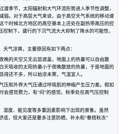
过渡季节，太阳辐射和大气环流形势进入季节性调整，
减弱。对于高层大气来说，由于高空天气系统的移动速
这个时候北方地区的高空基本上还处在副热带高压的控
高压控制下，盛行的下沉气流大大抑制了降水的可能性，
新、天气凉爽，主要原因有如下两点：
夜晚的天空又无云层遮盖，地面上的热量可以自由散
白天吸收的太阳热量小于夜晚散放的热量，于是地面的
低得还不多，所以始凉未寒，气温宜人。
气压和外界大气压通过呼吸肌的伸缩产生压力差。假如
时会感觉费力，有“闷”的感觉。秋季处在高气压控制
温、湿度、能见度等多重因素影响下出现的景象。虽然
舒适，但大家还是要多注意防晒、补水和“春捂秋冻”