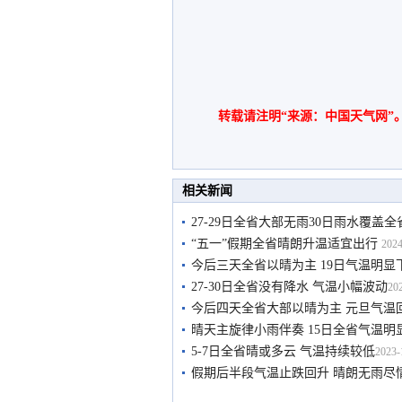
转载请注明“来源：中国天气网”
相关新闻
27-29日全省大部无雨30日雨水覆盖全
“五一”假期全省晴朗升温适宜出行
2024
今后三天全省以晴为主 19日气温明显
27-30日全省没有降水 气温小幅波动
202
今后四天全省大部以晴为主 元旦气温
晴天主旋律小雨伴奏 15日全省气温明
5-7日全省晴或多云 气温持续较低
2023-
假期后半段气温止跌回升 晴朗无雨尽