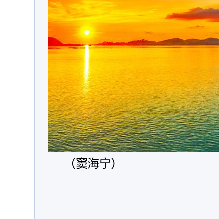
（窦海宁）