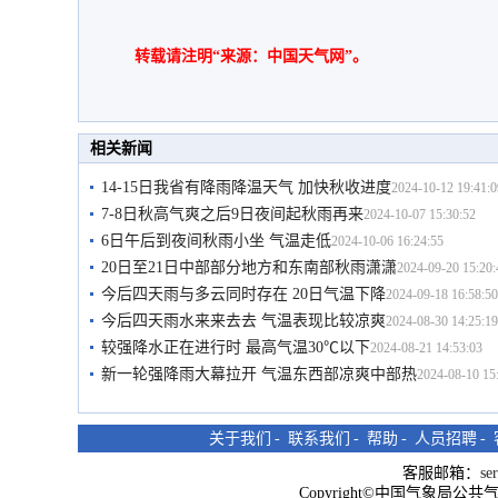
转载请注明“来源：中国天气网”。
相关新闻
14-15日我省有降雨降温天气 加快秋收进度
2024-10-12 19:41:0
7-8日秋高气爽之后9日夜间起秋雨再来
2024-10-07 15:30:52
6日午后到夜间秋雨小坐 气温走低
2024-10-06 16:24:55
20日至21日中部部分地方和东南部秋雨潇潇
2024-09-20 15:20:
今后四天雨与多云同时存在 20日气温下降
2024-09-18 16:58:50
今后四天雨水来来去去 气温表现比较凉爽
2024-08-30 14:25:19
较强降水正在进行时 最高气温30℃以下
2024-08-21 14:53:03
新一轮强降雨大幕拉开 气温东西部凉爽中部热
2024-08-10 15
关于我们
-
联系我们
-
帮助
-
人员招聘
-
客服邮箱：
se
Copyright©中国气象局公共气象服