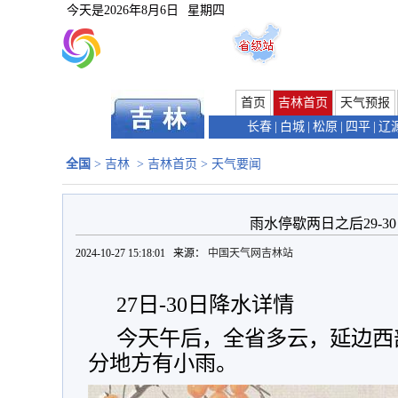
今天是
2026年8月6日
星期四
首页
吉林首页
天气预报
长春
|
白城
|
松原
|
四平
|
辽
全国
>
吉林
>
吉林首页
>
天气要闻
雨水停歇两日之后29-3
2024-10-27 15:18:01 来源：
中国天气网吉林站
27日-30日降水详情
今天午后，全省多云，延边西
分地方有小雨。