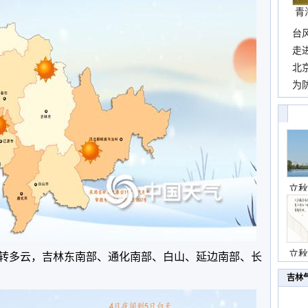
青
台
包”
走
近
北
霞
为
观
立秋
立秋
晴转多云，吉林东南部、通化南部、白山、延边南部、长
吉林