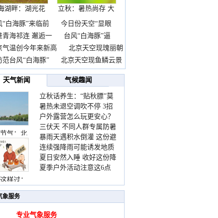
海湖畔：湖光花
立秋：暑热尚存 大
海长
自
风“白海豚”来临前
今日份天空“显眼
进青海祁连 邂逅一
台风“白海豚”逼
京气温创今年来新高
北京天空现瑰丽朝
防范台风“白海豚”
北京天空现鱼鳞云景
天气新闻
气候趣闻
立秋话养生：“贴秋膘”莫
暑热未退空调吹不停 3招
着急 先清暑再防燥
户外露营怎么玩更安心？
护住肩颈不酸痛
三伏天 不同人群专属防暑
这份攻略请收好
节气：北
暴雨天遇积水倒灌 这份避
要点请收好
连续强降雨可能诱发地质
险提示请收好
夏日安然入睡 收好这份降
灾害 这些前兆要知道
夏季户外活动注意这6点
温小贴士
防暑健身两不误
这样过：
气象服务
专业气象服务