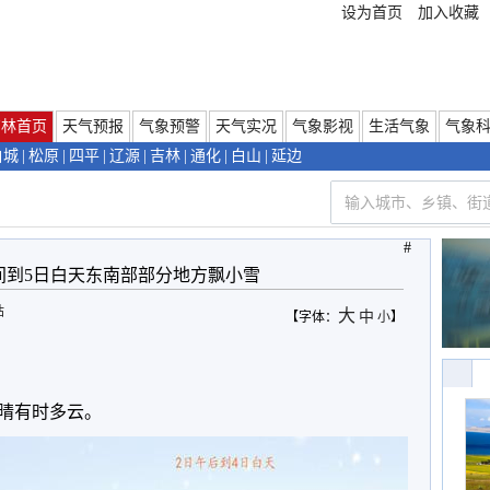
设为首页
加入收藏
吉林首页
天气预报
气象预警
天气实况
气象影视
生活气象
气象
白城
|
松原
|
四平
|
辽源
|
吉林
|
通化
|
白山
|
延边
#
间到5日白天东南部部分地方飘小雪
站
大
中
【字体：
小
】
晴有时多云。