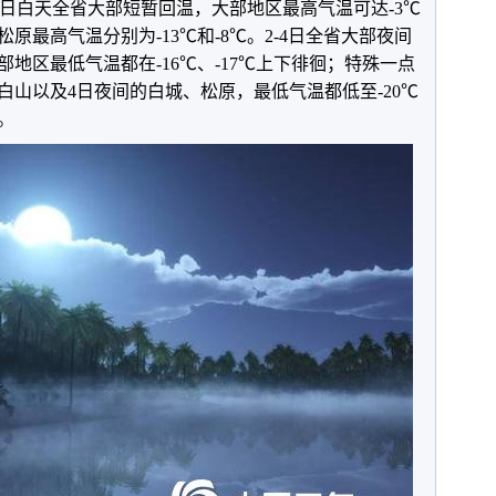
。4日白天全省大部短暂回温，大部地区最高气温可达-3℃
原最高气温分别为-13℃和-8℃。2-4日全省大部夜间
地区最低气温都在-16℃、-17℃上下徘徊；特殊一点
白山以及4日夜间的白城、松原，最低气温都低至-20℃
。