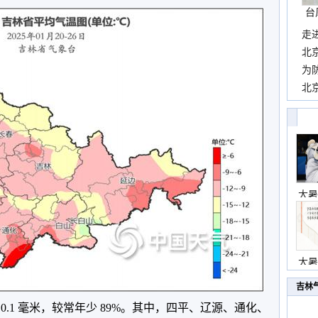
台
走
近
北
霞
为
观
北
现
大暑
大暑
吉林
0.1 毫米，较常年少 89%。其中，四平、辽源、通化、