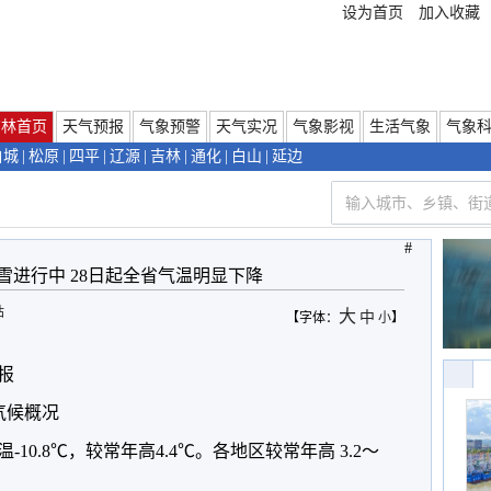
设为首页
加入收藏
吉林首页
天气预报
气象预警
天气实况
气象影视
生活气象
气象
白城
|
松原
|
四平
|
辽源
|
吉林
|
通化
|
白山
|
延边
#
雪进行中 28日起全省气温明显下降
站
大
中
【字体：
小
】
报
气气候概况
10.8℃，较常年高4.4℃。各地区较常年高 3.2～