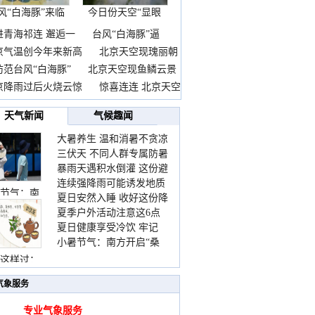
风“白海豚”来临
今日份天空“显眼
前
包”
进青海祁连 邂逅一
台风“白海豚”逼
京气温创今年来新高
北京天空现瑰丽朝
防范台风“白海豚”
北京天空现鱼鳞云景
京降雨过后火烧云惊
惊喜连连 北京天空
天气新闻
气候趣闻
大暑养生 温和消暑不贪凉
三伏天 不同人群专属防暑
暴雨天遇积水倒灌 这份避
要点请收好
连续强降雨可能诱发地质
险提示请收好
节气：南
夏日安然入睡 收好这份降
灾害 这些前兆要知道
夏季户外活动注意这6点
温小贴士
夏日健康享受冷饮 牢记
防暑健身两不误
小暑节气：南方开启“桑
“两注意一控制”
拿”模式 北方陆续进入雨
这样过：
季
气象服务
专业气象服务