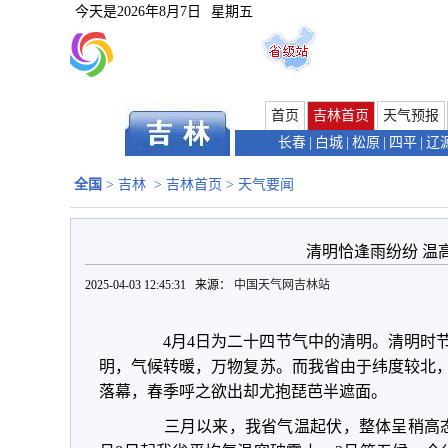
今天是
2026年8月7日
星期五
首页
吉林首页
天气预报
长春
|
白城
|
松原
|
四平
|
辽
全国
>
吉林
>
吉林首页
>
天气要闻
清明恰逢雨纷纷 温
2025-04-03 12:45:31 来源：
中国天气网吉林站
4月4日为二十四节气中的清明。清明时节
明，气候转暖，万物复苏。而我省由于纬度较北
落幕，春季呼之欲出却尤抱琵芭半遮面。
三月以来，我省气温起伏，整体呈稍高态势