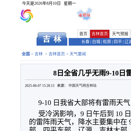
今天是
2026年8月10日
星期一
首页
吉林首页
天气预报
长春
|
白城
|
松原
|
四平
|
辽
全国
>
吉林
>
吉林首页
>
天气要闻
8日全省几乎无雨9-10
2025-06-07 15:28:13 来源：
中国天气网吉林站
9-10 日我省大部将有雷雨天气
受冷涡影响，9 日午后到 10
的雷阵雨天气，降水主要集中在 
部、四平东部、辽源、吉林大部