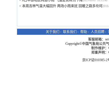
8日中部地区再迎小雨 气温走势转为下降
2023-09-07 16:35:46
本周吉林气温大幅回升 两场小雨来扰 回暖之路多坎坷
2018-
关于我们
-
联系我们
-
帮助
-
人员招聘
-
客服邮箱：
se
Copyright©中国气象局公共气象服
制作维护：
郑重声明：
京ICP证010385-2