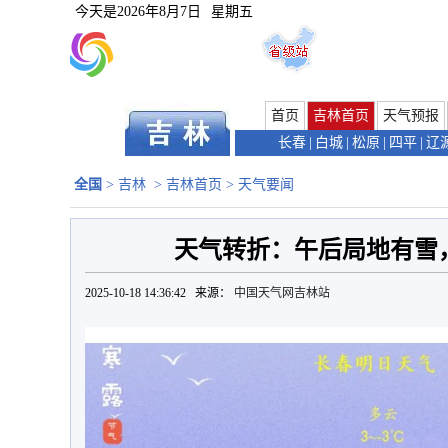
今天是
2026年8月7日
星期五
首页
吉林首页
天气预报
长春
|
白城
|
松原
|
四平
|
辽
全国
>
吉林
>
吉林首页
>
天气要闻
天气转折：午后局地有雪
2025-10-18 14:36:42 来源：
中国天气网吉林站