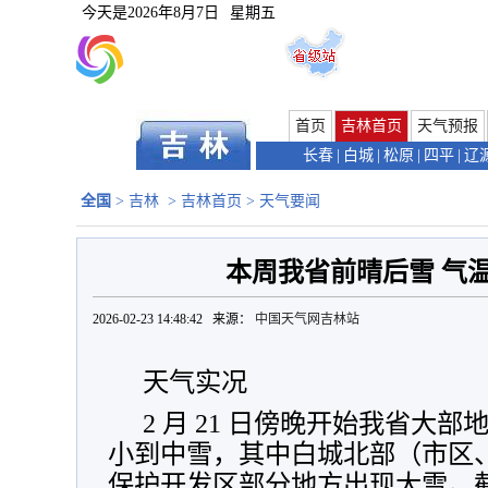
今天是
2026年8月7日
星期五
首页
吉林首页
天气预报
长春
|
白城
|
松原
|
四平
|
辽
全国
>
吉林
>
吉林首页
>
天气要闻
本周我省前晴后雪 气
2026-02-23 14:48:42 来源：
中国天气网吉林站
天气实况
2 月 21 日傍晚开始我省大
小到中雪，其中白城北部（市区
保护开发区部分地方出现大雪。截至 2