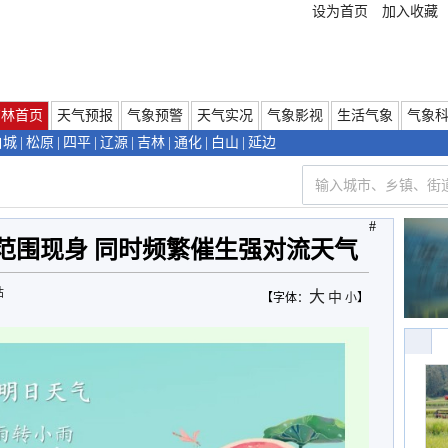
设为首页
加入收藏
吉林首页
天气预报
气象预警
天气实况
气象影视
生活气象
气象
白城
|
松原
|
四平
|
辽源
|
吉林
|
通化
|
白山
|
延边
#
范围现身 同时频繁催生强对流天气
站
大
中
【字体：
小
】