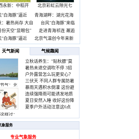
西永新：中稻开
北京彩虹云隙光七
镰抢
彩云
风“白海豚”逼近
青海湖畔：湖光花海
秋：暑热尚存 大自
台风“白海豚”来临
日份天空“显眼包”
走进青海祁连 邂逅
风“白海豚”逼近
北京气温创今年来新
天气新闻
气候趣闻
立秋话养生：“贴秋膘”莫
暑热未退空调吹不停 3招
着急 先清暑再防燥
户外露营怎么玩更安心？
护住肩颈不酸痛
三伏天 不同人群专属防暑
这份攻略请收好
节气：北
暴雨天遇积水倒灌 这份避
要点请收好
连续强降雨可能诱发地质
险提示请收好
夏日安然入睡 收好这份降
灾害 这些前兆要知道
夏季户外活动注意这6点
温小贴士
防暑健身两不误
这样过：
气象服务
专业气象服务