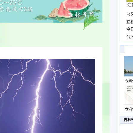
江
台
长
立
前
今
一
台
高
立秋
立秋
吉林