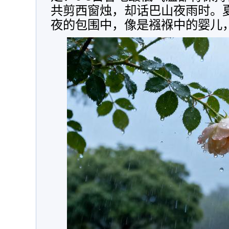
共剪西窗烛，却话巴山夜雨时。
夜的包围中，像是襁褓中的婴儿