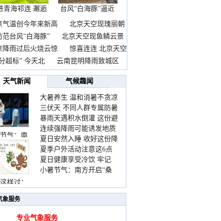
进青海祁连 邂逅
台风“白海豚”逼近
一
京气温创今年来新高
北京天空现瑰丽朝
防范台风“白海豚”
北京天空现鱼鳞云景
京降雨过后火烧云惊
惊喜连连 北京天空
分超标” 今天北
云南昆明降雨致城区
天气新闻
气候趣闻
大暑养生 温和消暑不贪凉
三伏天 不同人群专属防暑
暴雨天遇积水倒灌 这份避
要点请收好
连续强降雨可能诱发地质
险提示请收好
节气：南
夏日安然入睡 收好这份降
灾害 这些前兆要知道
夏季户外活动注意这6点
温小贴士
夏日健康享受冷饮 牢记
防暑健身两不误
小暑节气：南方开启“桑
“两注意一控制”
拿”模式 北方陆续进入雨
这样过：
季
气象服务
专业气象服务