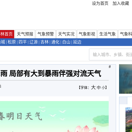
设为首页
加入收藏
吉林首页
天气预报
气象预警
天气实况
气象影视
生活气象
气象
白城
|
松原
|
四平
|
辽源
|
吉林
|
通化
|
白山
|
延边
#
雨 局部有大到暴雨伴强对流天气
站
大
中
【字体：
小
】