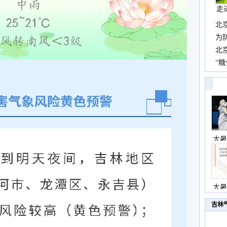
走
北
霞
为
观
北
现
“糖
主
大暑
大暑
吉林