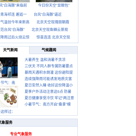
风“白海豚”来临前
今日份天空“显眼包”
青海祁连 邂逅一
台风“白海豚”逼近
京气温创今年来新高
北京天空现瑰丽朝霞
范台风“白海豚”
北京天空现鱼鳞云景观
京降雨过后火烧云惊
惊喜连连 北京天空现
天气新闻
气候趣闻
大暑养生 温和消暑不贪凉
三伏天 不同人群专属防暑要点
暴雨天遇积水倒灌 这份避险提
请收好
连续强降雨可能诱发地质灾害
示请收好
暑节气：南
夏日安然入睡 收好这份降温小
这些前兆要知道
夏季户外活动注意这6点 防暑
贴士
夏日健康享受冷饮 牢记“两注意
健身两不误
小暑节气：南方开启“桑拿”模
一控制”
式 北方陆续进入雨季
暑这样过：
气象服务
专业气象服务