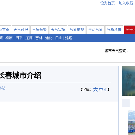
设为首页
加入收藏
林首页
天气预报
气象预警
天气实况
气象影视
生活气象
气象科普
关于
城
|
松原
|
四平
|
辽源
|
吉林
|
通化
|
白山
|
延边
城市天气查询：
长春城市介绍
林站
大
中
【字体：
小
】