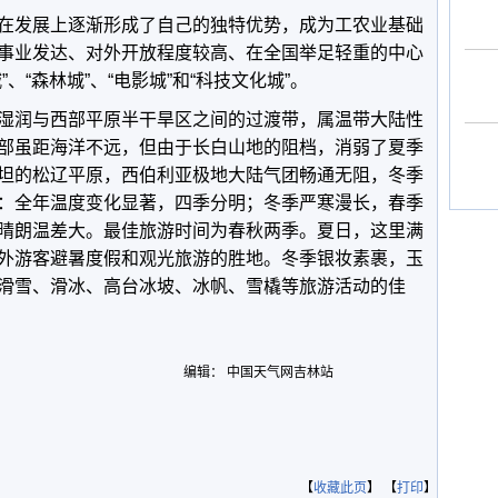
在发展上逐渐形成了自己的独特优势，成为工农业基础
事业发达、对外开放程度较高、在全国举足轻重的中心
、“森林城”、“电影城”和“科技文化城”。
湿润与西部平原半干旱区之间的过渡带，属温带大陆性
部虽距海洋不远，但由于长白山地的阻档，消弱了夏季
坦的松辽平原，西伯利亚极地大陆气团畅通无阻，冬季
：全年温度变化显著，四季分明；冬季严寒漫长，春季
晴朗温差大。最佳旅游时间为春秋两季。夏日，这里满
外游客避暑度假和观光旅游的胜地。冬季银妆素裹，玉
滑雪、滑冰、高台冰坡、冰帆、雪橇等旅游活动的佳
编辑： 中国天气网吉林站
【
收藏此页
】 【
打印
】