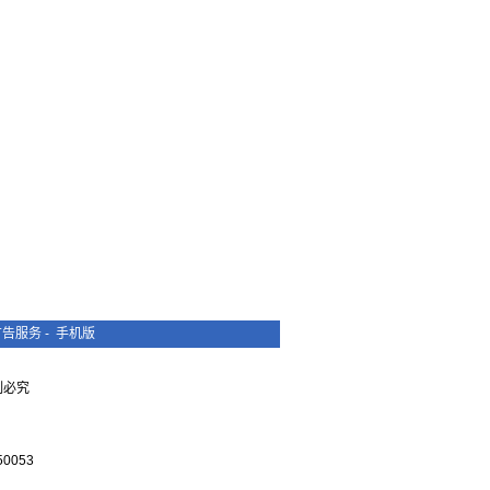
广告服务
-
手机版
复制必究
0053