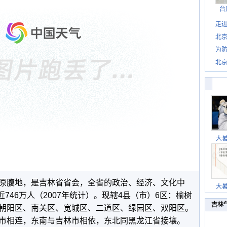
台
走进
北
为防
北
大
原腹地，是吉林省省会，全省的政治、经济、文化中
大
近746万人（2007年统计）。现辖4县（市）6区：榆树
吉林
朝阳区、南关区、宽城区、二道区、绿园区、双阳区。
市相连，东南与吉林市相依，东北同黑龙江省接壤。