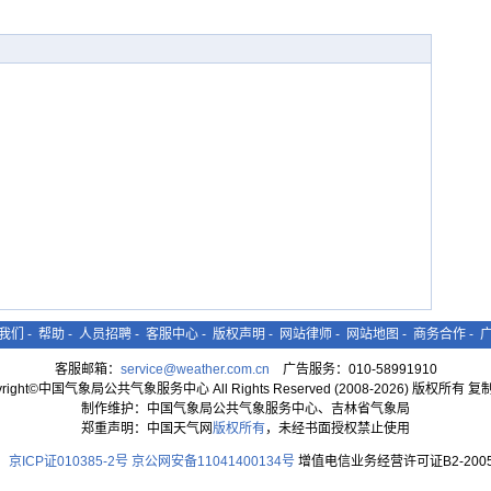
我们
-
帮助
-
人员招聘
-
客服中心
-
版权声明
-
网站律师
-
网站地图
-
商务合作
-
客服邮箱：
service@weather.com.cn
广告服务：010-58991910
yright©中国气象局公共气象服务中心 All Rights Reserved (2008-2026) 版权所有 
制作维护：中国气象局公共气象服务中心、吉林省气象局
郑重声明：中国天气网
版权所有
，未经书面授权禁止使用
京ICP证010385-2号
京公网安备11041400134号
增值电信业务经营许可证B2-2005