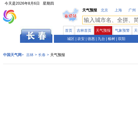
今天是
2026年8月6日
星期四
天气预报
北京
上海
广州
首页
吉林首页
天气预报
气象预警
天
吉林
城区
|
农安
|
德惠
|
九台
|
榆树
|
双阳
中国天气网
>
吉林
>
长春
>
天气预报