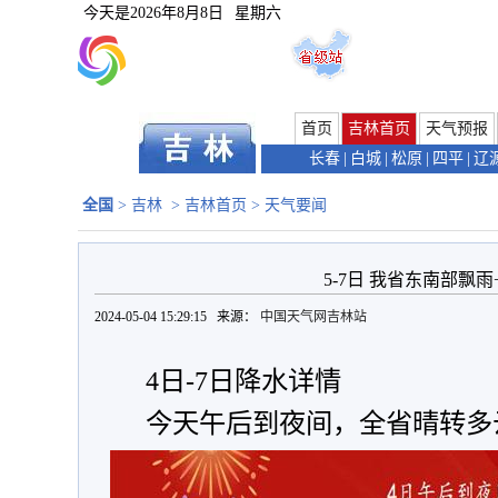
今天是
2026年8月8日
星期六
首页
吉林首页
天气预报
长春
|
白城
|
松原
|
四平
|
辽
全国
>
吉林
>
吉林首页
>
天气要闻
5-7日 我省东南部飘
2024-05-04 15:29:15 来源：
中国天气网吉林站
4日-7日降水详情
今天午后到夜间，全省晴转多