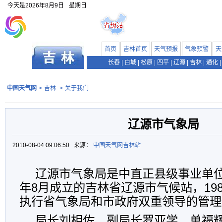
今天是
2026年8月9日
星期日
首页
吉林首页
天气预报
气象预警
天
长春
|
白城
|
松原
|
四平
|
辽源
|
吉林
|
通化
|
中国天气网
>
吉林
>
关于我们
辽源市气象局
2010-08-04 09:06:50 来源：
中国天气网吉林站
辽源市气象局是中直正县级事业单位
年8月成立的吉林省辽源市气候站，19
执行省气象局和市政府双重领导的管理
局长刘相佐、副局长罗亚学、单福