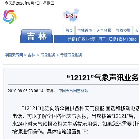
今天是
2026年8月7日
星期五
首页
吉林首页
天气预报
气象预警
天
长春
|
白城
|
松原
|
四平
|
辽源
|
吉林
|
通化
|
中国天气网
>
吉林
>
气象服务
>
专题气象服务
“12121”气象声讯业务
2010-08-05 23:06:14 来源：
中国天气网吉林站
"12121"电话向听众提供各种天气预报,固话和移动电话
电话，可以了解全国各地天气预报，当您拨通“12121”
来24小时天气预报及相关生活提示用语，如果您还需要其
按键进行操作。具体信箱设置如下：