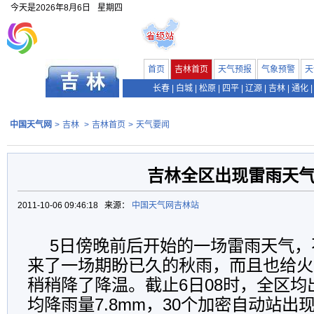
今天是
2026年8月6日
星期四
首页
吉林首页
天气预报
气象预警
天
长春
|
白城
|
松原
|
四平
|
辽源
|
吉林
|
通化
|
中国天气网
>
吉林
>
吉林首页
>
天气要闻
吉林全区出现雷雨天
2011-10-06 09:46:18 来源：
中国天气网吉林站
5日傍晚前后开始的一场雷雨天气，
来了一场期盼已久的秋雨，而且也给火
稍稍降了降温。截止6日08时，全区
均降雨量7.8mm，30个加密自动站