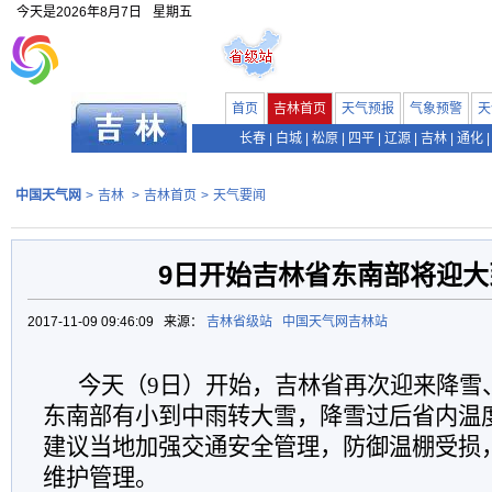
今天是
2026年8月7日
星期五
首页
吉林首页
天气预报
气象预警
天
长春
|
白城
|
松原
|
四平
|
辽源
|
吉林
|
通化
|
中国天气网
>
吉林
>
吉林首页
>
天气要闻
9日开始吉林省东南部将迎大
2017-11-09 09:46:09 来源：
吉林省级站
中国天气网吉林站
今天（
9
日
）
开始，
吉林
省再次迎来降
雪
东南部有小到中雨转大雪
，降雪过后省内温
建议当地加强交通安全管理，防御温棚受损
维护管理。