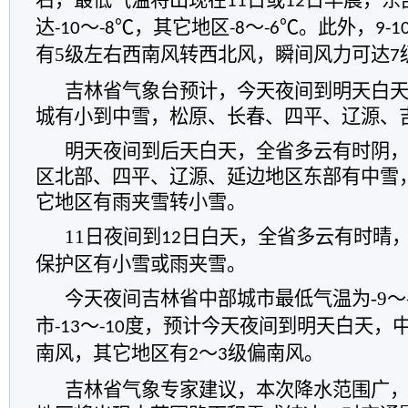
右，最低气温将出现在
日或
日早晨，东
11
12
达
～
℃，其它地区
～
℃。此外，
-10
-8
-8
-6
9-1
有
5
级左右西南风转西北风，瞬间风力可达
7
吉林省气象台预计，
今天夜间到明天白
城有小到中雪，松原、长春、四平、辽源、
明天夜间到后天白天，全省多云有时阴
区北部、四平、辽源、延边地区东部有中雪
它地区有雨夹雪转小雪。
11
日夜间到
日白天，全省多云有时晴
12
保护区有小雪或雨夹雪。
今天夜间
吉林
省中部城市最低气温为
-9
～
市
～
度，预计今天夜间到明天白天，
-13
-10
南风，其它地区有
～
级偏南风。
2
3
吉林省气象专家建议，
本次降水范围广