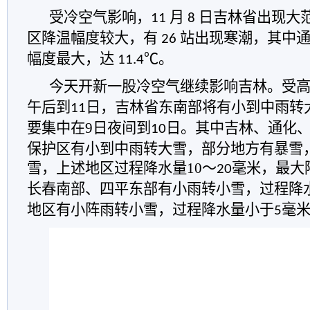
受冷空气影响，
月
日吉林省出现大
11
8
区降温幅度较大，有
站出现寒潮，其中
26
幅度最大，达
。
11.4℃
今天开新一股冷空气继续影响吉林。
受
午后到
日，
吉林
省东南部将有小到中雨转
11
要集中在
9
日夜间到
日。
其中
吉林、通化
10
保护区有小到中雨转大雪，部分地方有暴雪
雪，上述地区过程降水量
10
～
毫米，最大
20
长春南部、四平东部有小雨转小雪，过程降
地区有小阵雨转小雪，过程降水量小于
毫
5