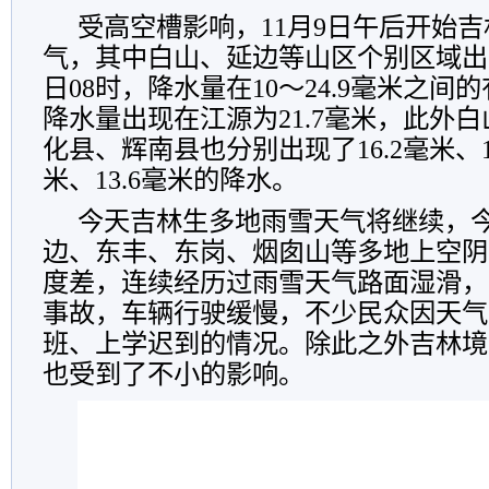
受高空槽影响，
11
月
9
日午后开始
吉
气，
其中白山、延边等
山区个别区域出
日
08
时，
降水量在
10
～
24.9
毫米
之间的
降水量出现在江源为
21.7
毫米，此外
白
化县、辉南县
也分别出现了
16.2
毫米
、
米、
13.6
毫米
的降水
。
今天吉林
生多地雨雪天气将
继续，
边、东丰、东岗、烟囱山等多地上空阴
度差，连续经历过雨雪天气路面湿滑，
事故，车辆行驶缓慢，不少民众因天气
班、上学迟到的情况。除此之外吉林境
也受到了不小的影响。