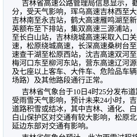
吉林省高速公路管理局信息显示，
分
，受天气影响，珲乌高速吉林西至大
吉林南至永吉站，鹤大高速雁鸣湖至新
英额布至下排站，集双高速三源浦站，
至长白山站，吉林绕城高速采取入口关
速，松原绕城高速，长深高速桑树台至
速查干湖至松原西站，沈吉高速双河至
梅河口东至柳河东站，营东高速辽河源
及七座以上客车、大件车、危险品车辆
场路）及其他路段通行正常。
吉林省气象台
于
10
日
4
时
25
分
发布道
受雨雪天气影响，预计未来
24
小时，
吉
道路积雪或结冰，其中吉林、通化、白
白山保护区对交通有较大影响，松原北
延边东部对交通有影响。