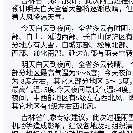
吉林省气象台预计，此次雨雪过程
预计明天白天全省大部将逐渐放晴，但
着大风降温天气。
今天白天到夜间，全省多云有时阴
部、白山、延边西部、长白山保护区有
分地方有大雪，白城东部、松原北部、
西部、通化南部、延边东部有雨夹雪转
明天白天到夜间，全省多云转晴。
部分地区最高气温为
3
～
6
度；今天夜间
为
-8
度左右，其它大部分地区
-5
～
-3
度
最高气温
: 5
度
,
今天夜间最低气温
:-4
度
夜间，中西部地区有
5
级左右西北风，
其它地区有
4
级左右西北风。
吉林省气象专家建议，此次过程雨
机场等造成影响，
建议各地及时组织清