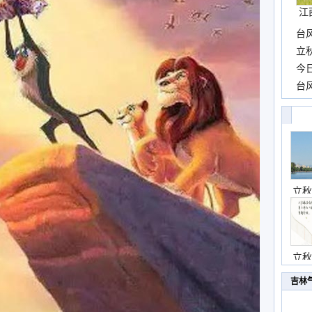
江
台
长
立
前
今
一
台
高
立秋
立秋
吉林