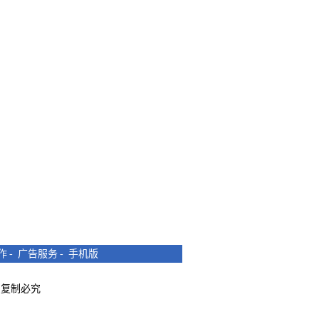
作
-
广告服务
-
手机版
所有 复制必究