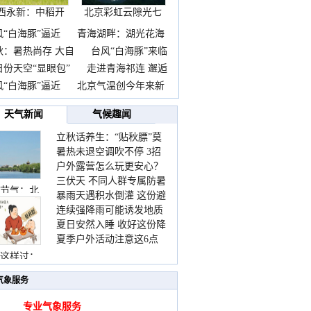
西永新：中稻开
北京彩虹云隙光七
镰抢
彩云
风“白海豚”逼近
青海湖畔：湖光花海
秋：暑热尚存 大自
台风“白海豚”来临
日份天空“显眼包”
走进青海祁连 邂逅
风“白海豚”逼近
北京气温创今年来新
天气新闻
气候趣闻
立秋话养生：“贴秋膘”莫
暑热未退空调吹不停 3招
着急 先清暑再防燥
户外露营怎么玩更安心？
护住肩颈不酸痛
三伏天 不同人群专属防暑
这份攻略请收好
节气：北
暴雨天遇积水倒灌 这份避
要点请收好
连续强降雨可能诱发地质
险提示请收好
夏日安然入睡 收好这份降
灾害 这些前兆要知道
夏季户外活动注意这6点
温小贴士
防暑健身两不误
这样过：
气象服务
专业气象服务