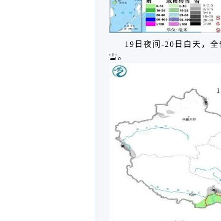
19日夜间-20日白天
雪。