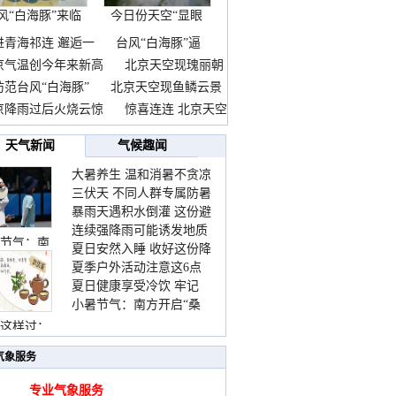
风“白海豚”来临
今日份天空“显眼
前
包”
进青海祁连 邂逅一
台风“白海豚”逼
京气温创今年来新高
北京天空现瑰丽朝
防范台风“白海豚”
北京天空现鱼鳞云景
京降雨过后火烧云惊
惊喜连连 北京天空
天气新闻
气候趣闻
大暑养生 温和消暑不贪凉
三伏天 不同人群专属防暑
暴雨天遇积水倒灌 这份避
要点请收好
连续强降雨可能诱发地质
险提示请收好
节气：南
夏日安然入睡 收好这份降
灾害 这些前兆要知道
夏季户外活动注意这6点
温小贴士
夏日健康享受冷饮 牢记
防暑健身两不误
小暑节气：南方开启“桑
“两注意一控制”
拿”模式 北方陆续进入雨
这样过：
季
气象服务
专业气象服务