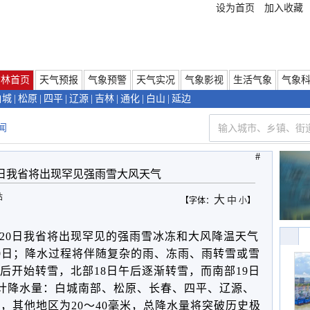
设为首页
加入收藏
吉林首页
天气预报
气象预警
天气实况
气象影视
生活气象
气象
白城
|
松原
|
四平
|
辽源
|
吉林
|
通化
|
白山
|
延边
闻
#
19日我省将出现罕见强雨雪大风天气
站
大
中
【字体：
小
】
7-20日我省将出现罕见的强雨雪冰冻和大风降温天气
9日；
降水过程将伴随复杂的雨、冻雨、雨转雪或雪
午后开始转雪，北部18日午后逐渐转雪，而南部19日
计降水量：白城南部、松原、长春、四平、辽源、
米，其他地区为20～40毫米，
总降水量将突破历史极