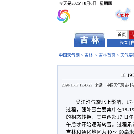
今天是
2026年8月6日
星期四
首页
长春
|
中国天气网
>
吉林
>
吉林首页
>
天气要
18-
2020-11-17 15:43:25 来源：
中国天气网吉林
受江淮气旋北上影响，
1
过程，强降雪主要集中在18-1
的相态转换，其中西部17 日
午后才开始逐渐转雪。过程累
吉林和通化地区为40～ 60毫