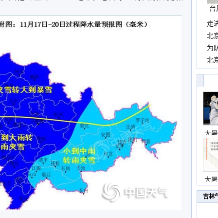
台
走
近
北
霞
为
观
北
现
大暑
大暑
吉林