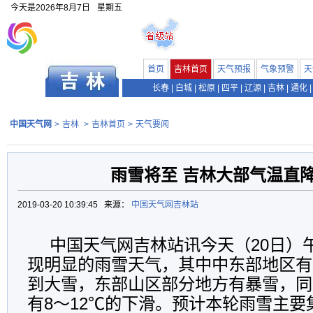
今天是
2026年8月7日
星期五
首页
吉林首页
天气预报
气象预警
天
长春
|
白城
|
松原
|
四平
|
辽源
|
吉林
|
通化
|
中国天气网
>
吉林
>
吉林首页
>
天气要闻
雨雪将至 吉林大部气温直降
2019-03-20 10:39:45 来源：
中国天气网吉林站
中国天气网吉林站讯今天（20日）
现明显的雨雪天气，其中中东部地区有
到大雪，东部山区部分地方有暴雪，同
有8～12℃的下滑。预计本轮雨雪主