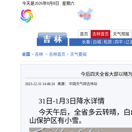
今天是
2026年8月8日
星期六
首页
吉林首页
天气预报
长春
|
白城
|
松原
|
四平
|
辽
全国
>
吉林
>
吉林首页
>
天气要闻
今后四天全省大部以晴为
2023-12-31 14:48:24 来源：
中国天气网吉林站
31日-1月3日降水详情
今天午后，全省多云转晴，白
山保护区有小雪。