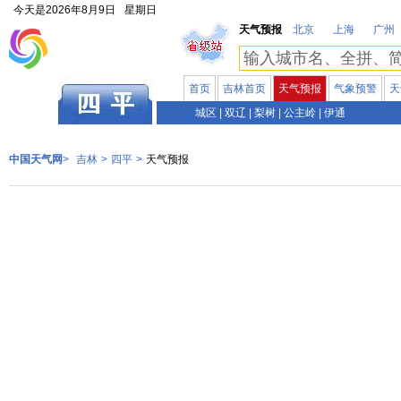
今天是
2026年8月9日
星期日
天气预报
北京
上海
广州
首页
吉林首页
天气预报
气象预警
天
吉林
城区
|
双辽
|
梨树
|
公主岭
|
伊通
中国天气网
>
吉林
>
四平
>
天气预报