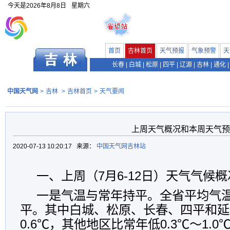
今天是
2026年8月8日
星期六
首页
吉林首页
天气预报
气象预警
天
长春
|
白城
|
松原
|
四平
|
辽源
|
吉林
|
通化
|
中国天气网
>
吉林
>
吉林首页
>
天气要闻
上周天气概况和本周天气预
2020-07-13 10:20:17 来源：
中国天气网吉林站
一、上周（7月6-12日）天气气候概
一是气温与常年持平。全省平均气温2
平。其中白城、松原、长春、四平和延边
0.6℃，其他地区比常年低0.3℃～1.0