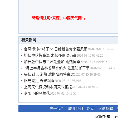
转载请注明“来源：中国天气网”。
相关新闻
台风“海神”将于7-9日给我省带来强风雨
2020-09-06 15:20:26
初伏中伏皆高温 末伏多雨温仍高
2020-08-16 09:42:20
加长版中伏与主汛期叠加 雨热同季
2020-07-26 10:16:02
7月上半月吉林省降水偏少 注意防御干旱
2020-07-15 16:44:38
头伏到 天渐热 后期降雨将来过
2020-07-15 16:39:03
阳光充足 野果飘香
2020-07-13 13:54:03
上周天气概况和本周天气预报
2020-07-13 10:20:17
夕阳下的马兰花
2020-07-02 10:18:56
关于我们
-
联系我们
-
帮助
-
人员招聘
-
客服邮箱：
se