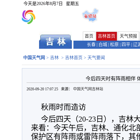
今天是
2026年8月7日
星期五
首页
吉林首页
天气预报
长春
|
白城
|
松原
|
四平
|
辽
中国天气网
>
吉林
>
吉林首页
>
天气要闻
今后四天时有阵雨相伴 
2020-09-20 17:07:25 来源：
中国天气网吉林站
秋雨时而造访
今后四天（20-23日），吉
来看：今天午后，吉林、通化北
保护区有阵雨或雷阵雨落下，其