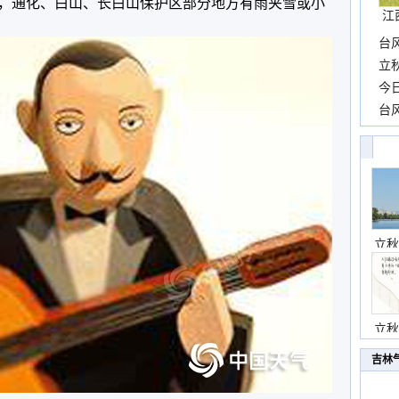
晴，通化、白山、长白山保护区部分地方有雨夹雪或小
江
台
长
立
前
今
一
台
高
立秋
立秋
吉林