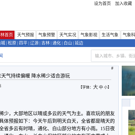
设为首页
加入收藏
吉林首页
天气预报
气象预警
天气实况
气象影视
生活气象
气象
白城
|
松原
|
四平
|
辽源
|
吉林
|
通化
|
白山
|
延边
闻
#
末天气持续偏暖 降水稀少适合游玩
站
大
中
【字体：
小
】
稀少，大部地区以晴或多云的天气为主。喜欢玩的朋友
具体预报如下：
今天午后到明天白天，全省
都是晴天的
全省多云有时晴，通化、白山部分地方有小雨。15日夜