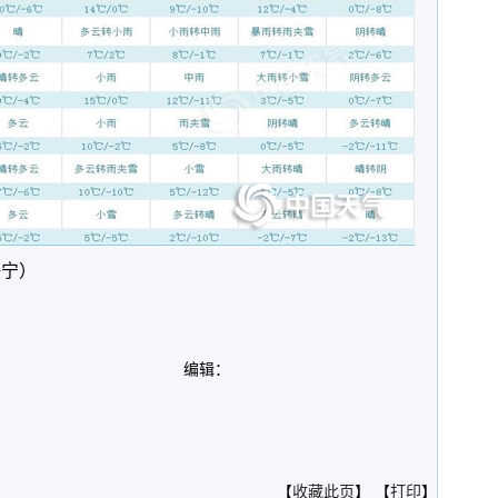
海宁）
编辑：
。
【
收藏此页
】 【
打印
】