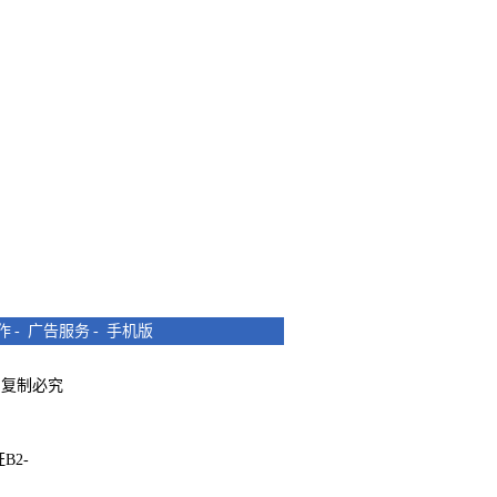
作
-
广告服务
-
手机版
所有 复制必究
B2-