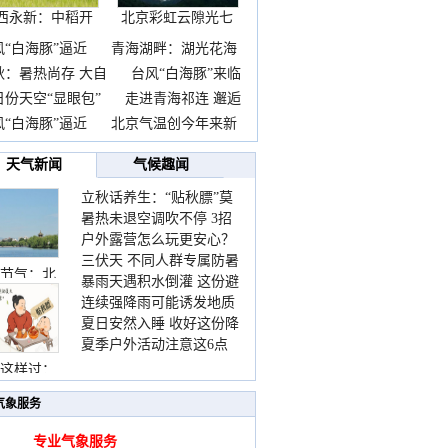
西永新：中稻开
北京彩虹云隙光七
镰抢
彩云
风“白海豚”逼近
青海湖畔：湖光花海
秋：暑热尚存 大自
台风“白海豚”来临
日份天空“显眼包”
走进青海祁连 邂逅
风“白海豚”逼近
北京气温创今年来新
天气新闻
气候趣闻
立秋话养生：“贴秋膘”莫
暑热未退空调吹不停 3招
着急 先清暑再防燥
户外露营怎么玩更安心？
护住肩颈不酸痛
三伏天 不同人群专属防暑
这份攻略请收好
节气：北
暴雨天遇积水倒灌 这份避
要点请收好
连续强降雨可能诱发地质
险提示请收好
夏日安然入睡 收好这份降
灾害 这些前兆要知道
夏季户外活动注意这6点
温小贴士
防暑健身两不误
这样过：
气象服务
专业气象服务