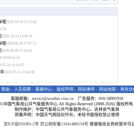
保暖
2020-10-14 15:25:42
2:59
低
2020-10-13 14:40:50
保暖
2020-09-20 17:07:25
雨
2020-09-06 15:20:26
8-16 09:42:20
0-07-26 10:16:02
干旱
2020-07-15 16:44:38
-
帮助
-
人员招聘
-
客服中心
-
版权声明
-
网站律师
-
网站地图
-
商务合
客服邮箱：
service@weather.com.cn
广告服务：010-58991910
ght©中国气象局公共气象服务中心 All Rights Reserved (2008-2026) 版权
制作维护：中国气象局公共气象服务中心、吉林省气象局
郑重声明：中国天气网
版权所有
，未经书面授权禁止使用
京ICP证010385-2号
京公网安备11041400134号
增值电信业务经营许可证