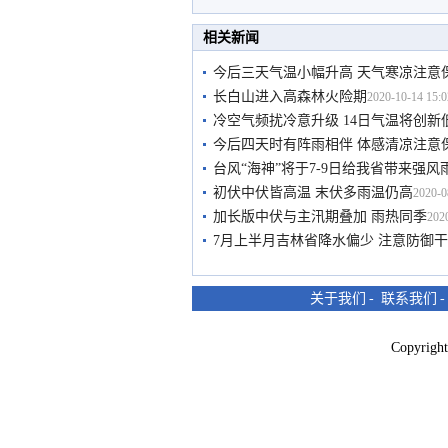
相关新闻
今后三天气温小幅升高 天气寒凉注意
长白山进入高森林火险期
2020-10-14 15:0
冷空气频扰冷意升级 14日气温将创新
今后四天时有阵雨相伴 体感清凉注意
台风“海神”将于7-9日给我省带来强风
初伏中伏皆高温 末伏多雨温仍高
2020-0
加长版中伏与主汛期叠加 雨热同季
202
7月上半月吉林省降水偏少 注意防御
关于我们
-
联系我们
Copyri