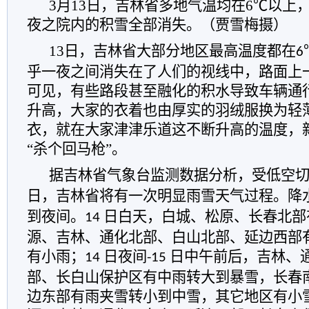
3月13日，吉林省多地气温均在6℃以上
夜之院内的积雪全部消失。（贾雪梅摄）
13
日，吉林省大部分地区最高温度都在
6
乎一夜之间消失在了人们的视线中，路面上一
可见，有些路段甚至融化的积水导致车辆通
升高，大家的衣着也由厚实的羽绒服换为轻
衣，就在大家津津乐道这不断升高的温度，
“杀个回马枪”。
据吉林省气象台监测数据分析，
受低空
日，
吉林
省将有一次明显雨雪天气过程。降
到夜间。
日白天，白城、松原、长春北部
14
源、吉林、通化北部、白山北部、延边西部
有小雨；
日夜间
日中午前后，吉林、
14
-15
部、长白山保护区有中雨转大到暴雪，长春
边东部有雨夹雪转小到中雪，其它地区有小