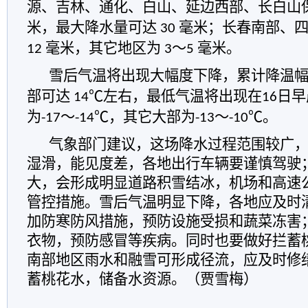
源、吉林、通化、白山、延边西部、长白山
米，最大降水量可达
毫米；长春南部、
30
毫米，其它地区为
～
毫米。
12
3
5
雪后气温
将出现大幅度
下降，累计降温
部可达
左右，最低气温将出现在
日早
14
℃
16
为
～
，其它大部为
～
。
-17
-14
℃
-13
-10
℃
气象部门建议，
这场降水过程范围较广
湿滑，能见度差，各地出行车辆要谨慎驾驶
大，会形成明显道路积雪结冰，机场和高速
管控措施。雪后气温明显下降，各地应及时
加防寒防风措施，预防设施受损和蔬菜冻害
衣物，预防感冒等疾病。
同时也要做好
拦蓄
南部地区雨水和融雪可形成径流，应及时修
蓄桃花水，储备水资源。
（贾雪梅）