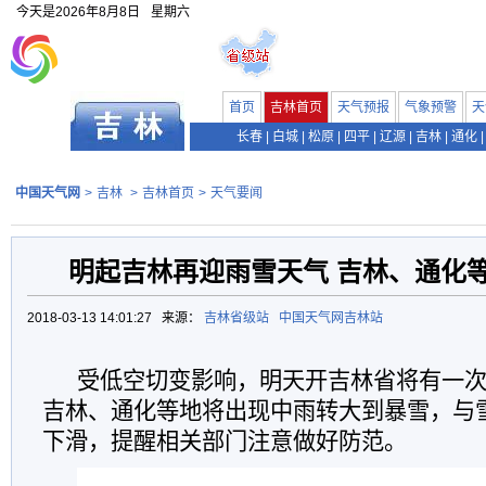
今天是
2026年8月8日
星期六
首页
吉林首页
天气预报
气象预警
天
长春
|
白城
|
松原
|
四平
|
辽源
|
吉林
|
通化
|
中国天气网
>
吉林
>
吉林首页
>
天气要闻
明起吉林再迎雨雪天气 吉林、通化
2018-03-13 14:01:27 来源：
吉林省级站
中国天气网吉林站
受低空切变影响，
明天开吉林省将有一
吉林、通化等地将出现中雨转
大到暴雪
，与
下滑，提醒相关部门注意做好防范。