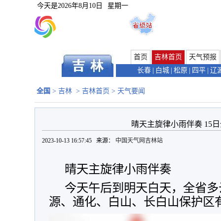
今天是
2026年8月10日
星期一
首页
吉林首页
天气预报
长春
|
白城
|
松原
|
四平
|
辽
全国
>
吉林
>
吉林首页
>
天气要闻
晴天主旋律小雨伴奏 15
2023-10-13 16:57:45 来源：
中国天气网吉林站
晴天主旋律小雨伴奏
今天午后到明天白天，全省多
源、通化、白山、长白山保护区