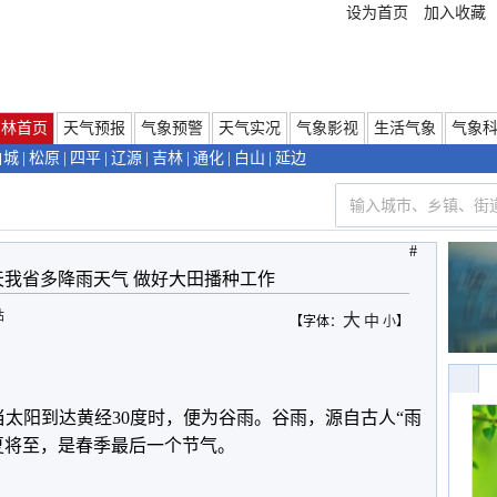
设为首页
加入收藏
吉林首页
天气预报
气象预警
天气实况
气象影视
生活气象
气象
白城
|
松原
|
四平
|
辽源
|
吉林
|
通化
|
白山
|
延边
#
天我省多降雨天气 做好大田播种工作
站
大
中
【字体：
小
】
，当太阳到达黄经30度时，便为谷雨。谷雨，源自古人“雨
夏将至，是春季最后一个节气。