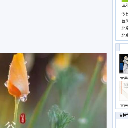
立
今
一
台
高
北
豚”
北
云
大暑
大暑
吉林