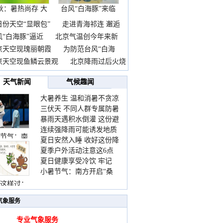
秋：暑热尚存 大
台风“白海豚”来临
自
前
日份天空“显眼包”
走进青海祁连 邂逅
风“白海豚”逼近
北京气温创今年来新
京天空现瑰丽朝霞
为防范台风“白海
京天空现鱼鳞云景观
北京降雨过后火烧
惊
天气新闻
气候趣闻
大暑养生 温和消暑不贪凉
三伏天 不同人群专属防暑
暴雨天遇积水倒灌 这份避
要点请收好
连续强降雨可能诱发地质
险提示请收好
节气：南
夏日安然入睡 收好这份降
灾害 这些前兆要知道
夏季户外活动注意这6点
温小贴士
夏日健康享受冷饮 牢记
防暑健身两不误
小暑节气：南方开启“桑
“两注意一控制”
拿”模式 北方陆续进入雨
这样过：
季
气象服务
专业气象服务