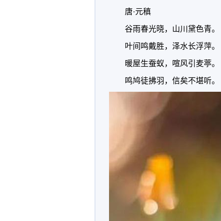
唐·元稹
谷雨春光晓，山川黛色青。
叶间鸣戴胜，泽水长浮萍。
暖屋生蚕蚁，喧风引麦葶。
鸣鸠徒拂羽，信矣不堪听。