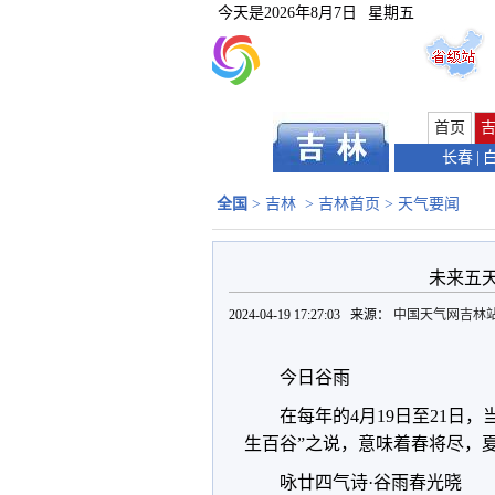
今天是
2026年8月7日
星期五
首页
长春
|
全国
>
吉林
>
吉林首页
>
天气要闻
未来五
2024-04-19 17:27:03 来源：
中国天气网吉林
今日谷雨
在每年的4月19日至21日
生百谷”之说，意味着春将尽，
咏廿四气诗·谷雨春光晓