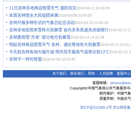
11日吉林多地再迎雨雪天气 谨防风灾
2018-04-11 10:46:39
本周吉林雨水大风组团来袭
2018-04-09 10:45:05
吉林开展多种形式的气象日纪念活动
2018-03-23 10:45:16
吉林多地现雨夹雪转大到暴雪 省内多条高速关闭或限行
2018-03-15 1
吉林雾雨雪“齐发” 部分地方有暴雪
2018-03-14 14:32:39
明起吉林再迎雨雪天气 吉林、通化等地有大到暴雪
2018-03-13 14:01:
今天起吉林各地大幅升温 明天四平最高气温将达到13℃
2018-03-12 1
吉林不一样的惊蛰
2018-03-05 10:52:45
关于我们
-
联系我们
-
帮助
-
人员招聘
-
客服中心
客服邮箱：
service@wea
Copyright©中国气象局公共气象服务中心 All
制作维护：中国气象
郑重声明：中国天气
京ICP证010385-2号
京公网安备11