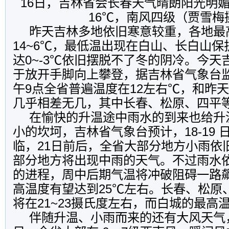
16日，吉林省会长春天气晴朗阳光明媚
16℃，南风四级（贾雪梅
昨天吉林多地依旧寒意较重，各地最
14~6℃，最低温出现在白山、长白山
达0~-3℃依旧摆脱不了冬的阴冷。今天
于放开手脚向上攀登，据吉林省气象台
午9点全省普遍温度在12左右℃，和昨
几乎相差无几，其中长春、松原、四平等
在愉快的升温途中雨水的到来也给升
小的坎坷，吉林省气象台预计，18-19 
临，21日前后，全省大部分地方小雨依
部分地方将出现中雨的天气。不过雨水
的进程，周中后期气温将冲破阻碍一路
高温度有望达到25℃左右。长春、松原
将在21~23摄氏度左右，而白城的最高
伴随升温、小雨而来的还有大风天气，1