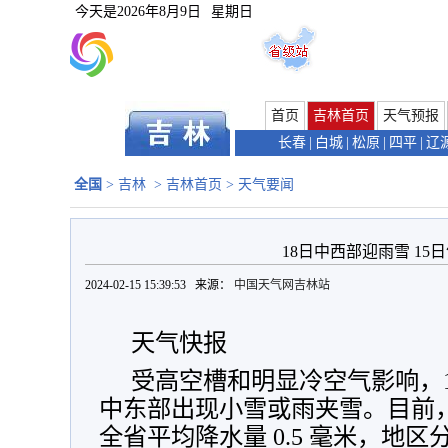
今天是
2026年8月9日
星期日
首页
吉林首页
天气预报
长春
|
白城
|
松原
|
四平
|
辽
全国
>
吉林
>
吉林首页
>
天气要闻
18日中西部迎雨雪 15
2024-02-15 15:39:53 来源：
中国天气网吉林站
天气快报
受高空槽和明显冷空气影响，1
中东部出现小雪或雨夹雪。目前
全省平均降水量 0.5 毫米，地区